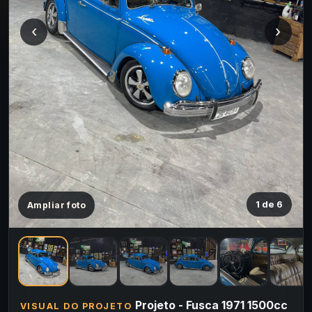
‹
›
1 de 6
Ampliar foto
Projeto - Fusca 1971 1500cc
VISUAL DO PROJETO