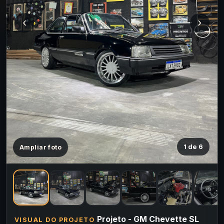
‹
›
1 de 6
Ampliar foto
Projeto - GM Chevette SL
VISUAL DO PROJETO